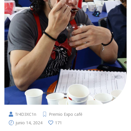
Tr4D3XC1n
Premio Expo café
junio 14, 2024
171