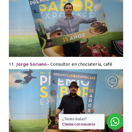
11.
Jorge Soriano
– Consultor en choclatería, café
¿Tienes dudas?
Chatea con nosotros