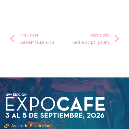
Prev Post
Next Post
Aenen fauci arcu
Sed suscipt ipsum
Aviso de Privacidad