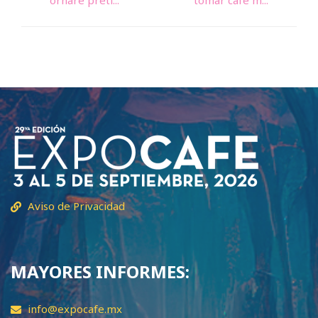
ornare preti...
tomar café m...
Aviso de Privacidad
MAYORES INFORMES:
info@expocafe.mx