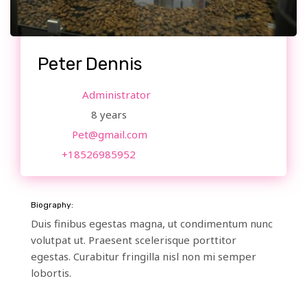
Peter Dennis
Administrator
Position:
8 years
Experience:
Pet@gmail.com
Email:
+18526985952
Tel:
Biography:
Duis finibus egestas magna, ut condimentum nunc
volutpat ut. Praesent scelerisque porttitor
egestas. Curabitur fringilla nisl non mi semper
lobortis.