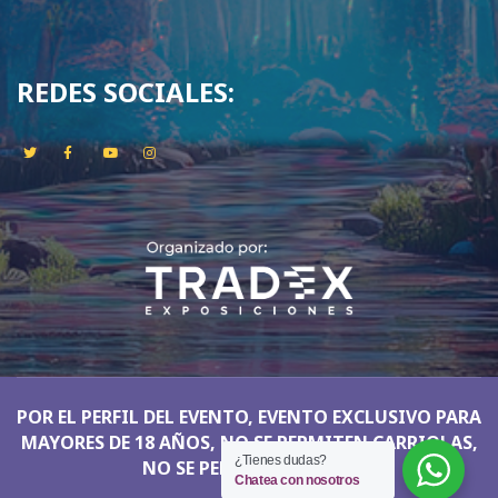
REDES SOCIALES:
POR EL PERFIL DEL EVENTO, EVENTO EXCLUSIVO PARA
MAYORES DE 18 AÑOS, NO SE PERMITEN CARRIOLAS,
¿Tienes dudas?
NO SE PERMITEN NIÑOS
Chatea con nosotros