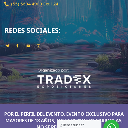
(55) 5604 4900 Ext.124
REDES SOCIALES:
POR EL PERFIL DEL EVENTO, EVENTO EXCLUSIVO PARA
MAYORES DE 18 AÑOS, NO SE PERMITEN CARRIOLAS,
¿Tienes dudas?
NO SE PERMITEN NIÑOS