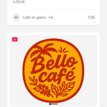
3049
Café en grano
+4
55