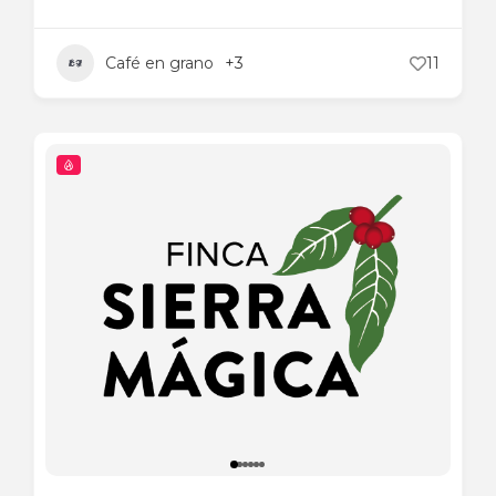
Café en grano
+3
11