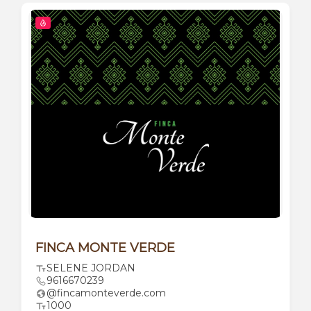
FINCA MONTE VERDE
SELENE JORDAN
9616670239
@fincamonteverde.com
1000