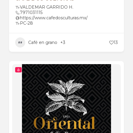
VALDEMAR GARRIDO H.
7971031115
https://www.cafedosculturas.mx/
PC-28
Café en grano
+3
13