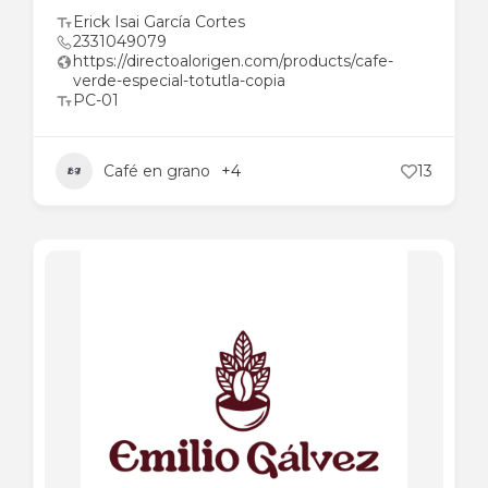
Erick Isai García Cortes
2331049079
https://directoalorigen.com/products/cafe-
verde-especial-totutla-copia
PC-01
Café en grano
+4
13