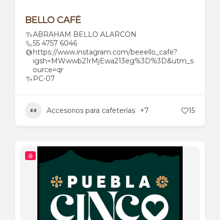
BELLO CAFÉ
ABRAHAM BELLO ALARCON
55 4757 6046
https://www.instagram.com/beeello_cafe?
igsh=MWwwb21rMjEwa213eg%3D%3D&utm_s
ource=qr
PC-07
Accesorios para cafeterías
+7
15