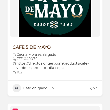
CAFÉ 5 DE MAYO
Cecilia Morales Salgado
2331049079
https://directoalorigen.com/products/cafe-
verde-especial-totutla-copia
102
Café en grano
+5
23