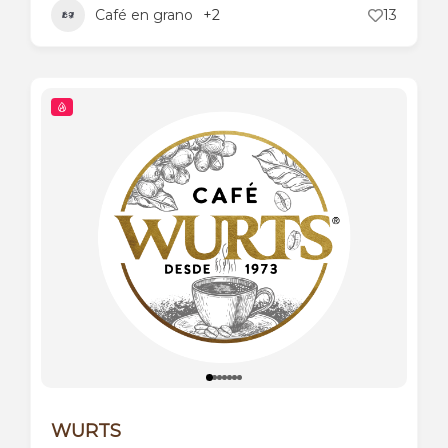
Café en grano
+2
13
WURTS