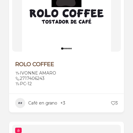
ROLO COFFEE
IVONNE AMARO
2717406243
PC-12
Café en grano
+3
3