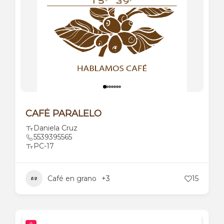
CAFÉ PARALELO
Daniela Cruz
5539395565
PC-17
Café en grano
+3
15