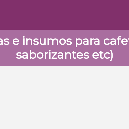
s e insumos para cafet
saborizantes etc)
ADASU
55 3978 1665